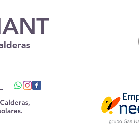
ANT
alderas
.
 Calderas,
solares.