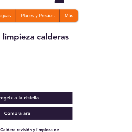
 aguas
Planes y Precios.
Más
 limpieza calderas
egeix a la cistella
Compra ara
 Caldera revisión y limpieza de