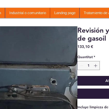
o
Industrial o comunitario
Landing page
Tratamiento de
Revisión y
de gasoil
Price
133,10 €
Quantitat
*
Af
Incluye limpieza de